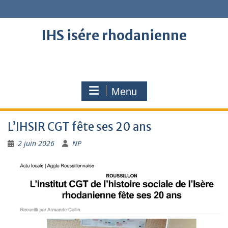
Skip
to
content
IHS isére rhodanienne
Menu
L’IHSIR CGT fête ses 20 ans
2 juin 2026
NP