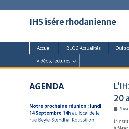
Skip
to
content
IHS isére rhodanienne
Accueil
BLOG Actualités
Qui s
Vidéos, lectures
AGENDA
L’IH
20 
Notre prochaine réunion : lundi
3 avr
14 Septembre 14h
au local de la
rue Beyle-Stendhal Roussillon
L’Insti
à fêter