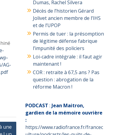
Dumas, Rachel Silvera
Décès de l’historien Gérard
Jolivet ancien membre de l’IHS
et de l’UPOP
Permis de tuer : la présomption
de légitime défense fabrique
phiné
l’impunité des policiers
e-
Loi-cadre intégrale : il faut agir
/wp-
maintenant !
s/AG-
.pdf
COR : retraite à 67,5 ans ? Pas
question : abrogation de la
réforme Macron !
PODCAST
:
Jean Maitron,
gardien de la mémoire ouvrière
:
 à une
https://www.radiofrance.fr/francec
e ! un
ulture/podcasts/les-nuits-de-