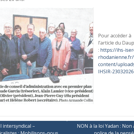
Pour accéder à
l’article du Dau
:
https://ihs-iser
rhodanienne.fr
content/upload
IHSIR-23032026
ation
 intersyndical –
NON à la loi Yadan : Non
calistes : Mobilisons-nous
police de la pensé