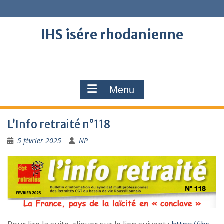
Skip
to
content
IHS isére rhodanienne
Menu
L’Info retraité n°118
5 février 2025
NP