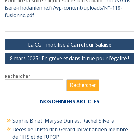
Pour lire la suite, cliquer sur le lien suivant :
https://ihs-
isere-rhodanienne.fr/wp-content/uploads/N°-118-
fusionne.pdf
Navigation
La CGT mobilise à Carrefour Salaise
de
8 mars 2025 : En grève et dans la rue pour l’égalité !
l’article
Rechercher
Rechercher
NOS
DERNIERS ARTICLES
Sophie Binet, Maryse Dumas, Rachel Silvera
Décès de l’historien Gérard Jolivet ancien membre
de l’IHS et de l’UPOP