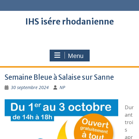
Skip
to
content
IHS isére rhodanienne
Menu
Semaine Bleue à Salaise sur Sanne
30 septembre 2024
NP
Dur
ant
troi
s
apr