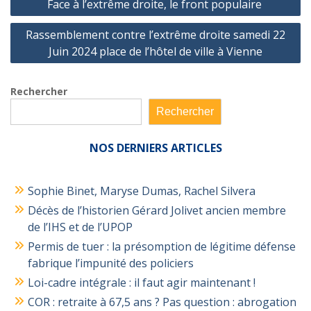
Face à l’extrême droite, le front populaire
de
Rassemblement contre l’extrême droite samedi 22
l’article
Juin 2024 place de l’hôtel de ville à Vienne
Rechercher
Rechercher
NOS
DERNIERS ARTICLES
Sophie Binet, Maryse Dumas, Rachel Silvera
Décès de l’historien Gérard Jolivet ancien membre
de l’IHS et de l’UPOP
Permis de tuer : la présomption de légitime défense
fabrique l’impunité des policiers
Loi-cadre intégrale : il faut agir maintenant !
COR : retraite à 67,5 ans ? Pas question : abrogation