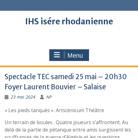
Skip
to
content
IHS isére rhodanienne
Menu
Spectacle TEC samedi 25 mai – 20h30
Foyer Laurent Bouvier – Salaise
23 mai 2024
NP
« Les pieds tanqués ». Artscénicum Théâtre
Un terrain de boules . Quatre joueurs s’affrontent. Au
delà de la partie de pétanque entre amis surgissent les
souffrances de la guerre d’Algérie et les questions