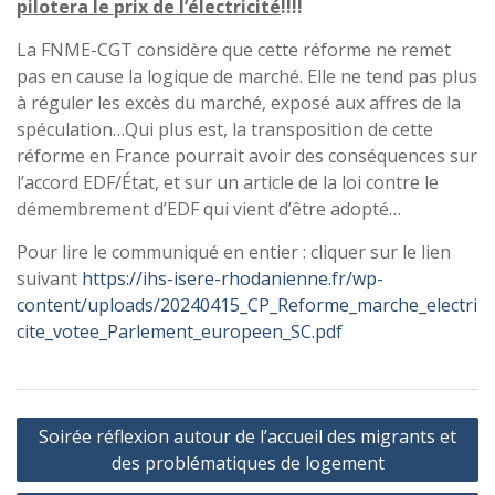
pilotera le prix de l’électricité
!!!!
La FNME-CGT considère que cette réforme ne remet
pas en cause la logique de marché. Elle ne tend pas plus
à réguler les excès du marché, exposé aux affres de la
spéculation…Qui plus est, la transposition de cette
réforme en France pourrait avoir des conséquences sur
l’accord EDF/État, et sur un article de la loi contre le
démembrement d’EDF qui vient d’être adopté…
Pour lire le communiqué en entier : cliquer sur le lien
suivant
https://ihs-isere-rhodanienne.fr/wp-
content/uploads/20240415_CP_Reforme_marche_electri
cite_votee_Parlement_europeen_SC.pdf
Navigation
Soirée réflexion autour de l’accueil des migrants et
de
des problématiques de logement
l’article