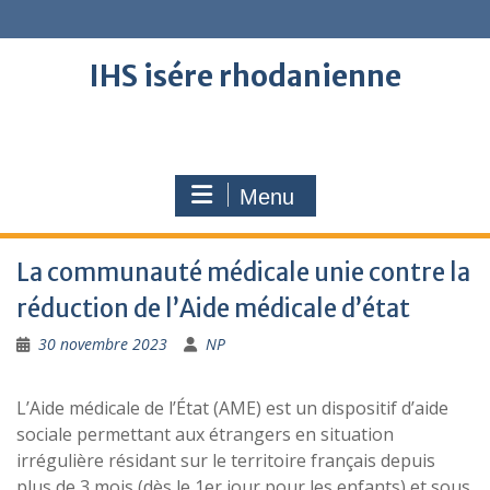
Skip
to
content
IHS isére rhodanienne
Menu
La communauté médicale unie contre la
réduction de l’Aide médicale d’état
30 novembre 2023
NP
L’Aide médicale de l’État (AME) est un dispositif d’aide
sociale permettant aux étrangers en situation
irrégulière résidant sur le territoire français depuis
plus de 3 mois (dès le 1er jour pour les enfants) et sous