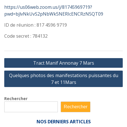
https://us06web.zoom.us/j/81745969719?
pwd=bjlvNkUvS2pNbWk5NERIcENCRzN5QT09
ID de réunion : 817 4596 9719
Code secret : 784132
Navigation
Tract Manif Annonay 7 Mars
de
Quelques photos des manifestations puissantes du
l’article
7 et 11Mars
Rechercher
Rechercher
NOS
DERNIERS ARTICLES